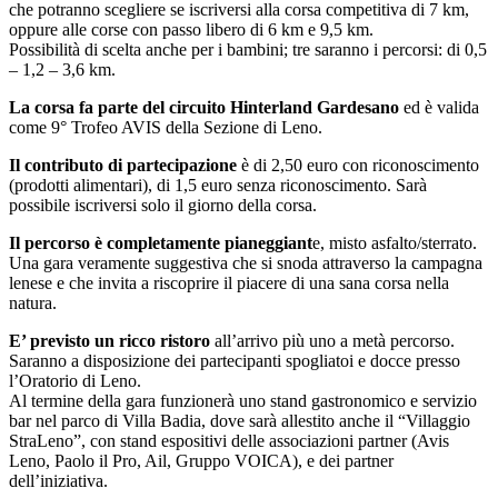
che potranno scegliere se iscriversi alla corsa competitiva di 7 km,
oppure alle corse con passo libero di 6 km e 9,5 km.
Possibilità di scelta anche per i bambini; tre saranno i percorsi: di 0,5
– 1,2 – 3,6 km.
La corsa fa parte del circuito Hinterland Gardesano
ed è valida
come 9° Trofeo AVIS della Sezione di Leno.
Il contributo di partecipazione
è di 2,50 euro con riconoscimento
(prodotti alimentari), di 1,5 euro senza riconoscimento. Sarà
possibile iscriversi solo il giorno della corsa.
Il percorso è completamente pianeggiant
e, misto asfalto/sterrato.
Una gara veramente suggestiva che si snoda attraverso la campagna
lenese e che invita a riscoprire il piacere di una sana corsa nella
natura.
E’ previsto un ricco ristoro
all’arrivo più uno a metà percorso.
Saranno a disposizione dei partecipanti spogliatoi e docce presso
l’Oratorio di Leno.
Al termine della gara funzionerà uno stand gastronomico e servizio
bar nel parco di Villa Badia, dove sarà allestito anche il “Villaggio
StraLeno”, con stand espositivi delle associazioni partner (Avis
Leno, Paolo il Pro, Ail, Gruppo VOICA), e dei partner
dell’iniziativa.