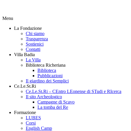
Menu
La Fondazione
Chi siamo
Trasparenza
Sostienici
Contatti
Villa Badia
La Villa
Biblioteca Richeriana
Biblioteca
Pubblicazioni
Il giardino dei Semplici
Ce.Le.St.Ri
Ce.Le.St.Ri – CEntro LEonense di STudi e RIcerca
Il sito Archeologico
Campagne di Scavo
La tomba del Re
Formazione
LUBES
Corsi
English Camp