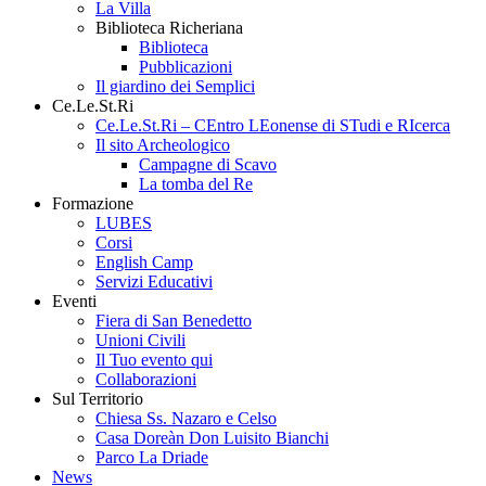
La Villa
Biblioteca Richeriana
Biblioteca
Pubblicazioni
Il giardino dei Semplici
Ce.Le.St.Ri
Ce.Le.St.Ri – CEntro LEonense di STudi e RIcerca
Il sito Archeologico
Campagne di Scavo
La tomba del Re
Formazione
LUBES
Corsi
English Camp
Servizi Educativi
Eventi
Fiera di San Benedetto
Unioni Civili
Il Tuo evento qui
Collaborazioni
Sul Territorio
Chiesa Ss. Nazaro e Celso
Casa Doreàn Don Luisito Bianchi
Parco La Driade
News